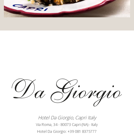
Hotel Da Giorgio
, Capri Italy
Via Roma, 34
-
80073
Capri
(NA)
-
Italy
Hotel Da Giorgio:
+39 081 8375777